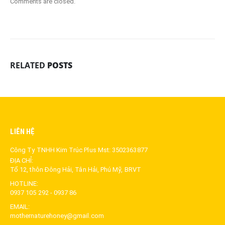
Comments are closed.
RELATED
POSTS
LIÊN HỆ
Công Ty TNHH Kim Trúc Plus Mst: 3502363877
ĐỊA CHỈ:
Tổ 12, thôn Đông Hải, Tân Hải, Phú Mỹ, BRVT
HOTLINE:
0937 105 292 - 0937 86
EMAIL:
mothernaturehoney@gmail.com