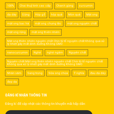
100%
Chai thuỷ tinh cao cấp
Chanh gừng
curcumin
dạ dày
Gừng
Hộp gỗ
hộp quà
Món quà
Mật ong
mật ong bạc hà
mật ong chưng tắc
mật ong nguyên chất
mật ong rừng
mật ong thiên nhiên
Mật ong thiên nhiên nguyên chất Chín từ tổ nguyên chất Không qua xử
lý nhiệt gây mất dinh dưỡng Không GMO
nanocurcumin
Nghệ
nghệ ngâm
Nguyên chất
Nguyên chất Mật ong thiên nhiên nguyên chất Chín từ tổ nguyên chất
Không qua xử lý nhiệt gây mất dinh dưỡng Không GMO
Nhân sâm
Sang trọng
Sữa ong chúa
Ý nghĩa
đau dạ dày
đẹp da
ĐĂNG KÍ NHẬN THÔNG TIN
Đăng kí để cập nhật các thông tin khuyến mãi hấp dẫn: