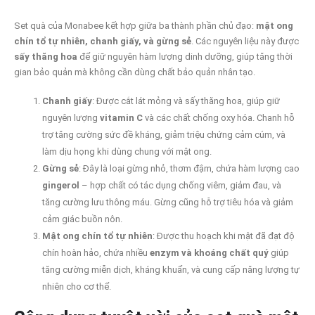
Set quà của Monabee kết hợp giữa ba thành phần chủ đạo:
mật ong
chín tổ tự nhiên, chanh giấy, và gừng sẻ
. Các nguyên liệu này được
sấy thăng hoa
để giữ nguyên hàm lượng dinh dưỡng, giúp tăng thời
gian bảo quản mà không cần dùng chất bảo quản nhân tạo.
Chanh giấy
: Được cắt lát mỏng và sấy thăng hoa, giúp giữ
nguyên lượng
vitamin C
và các chất chống oxy hóa. Chanh hỗ
trợ tăng cường sức đề kháng, giảm triệu chứng cảm cúm, và
làm dịu họng khi dùng chung với mật ong.
Gừng sẻ
: Đây là loại gừng nhỏ, thơm đậm, chứa hàm lượng cao
gingerol
– hợp chất có tác dụng chống viêm, giảm đau, và
tăng cường lưu thông máu. Gừng cũng hỗ trợ tiêu hóa và giảm
cảm giác buồn nôn.
Mật ong chín tổ tự nhiên
: Được thu hoạch khi mật đã đạt độ
chín hoàn hảo, chứa nhiều
enzym và khoáng chất quý
giúp
tăng cường miễn dịch, kháng khuẩn, và cung cấp năng lượng tự
nhiên cho cơ thể.