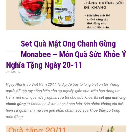
Set Quà Mật Ong Chanh Gừng
29
TH10
Monabee – Món Quà Sức Khỏe Ý
Nghĩa Tặng Ngày 20-11
2 COMMENTS
Ngày Nhà Giáo Việt Nam 20-11 là dịp để bày tỏ lòng biết ơn tới những
người đã tận tụy cống hiến cho sự nghiệp giáo dục. Nếu bạn đang tìm
kiếm một món quà vừa ý nghĩa, vừa tốt cho sức khỏe, thì
set quà mật ong
chanh gừng
từ Monabee là lựa chọn hoàn hảo. Sản phẩm không chỉ thể
hiện sự quan tâm mà còn góp phần chăm sóc sức khỏe thầy cô trong
mùa đông.