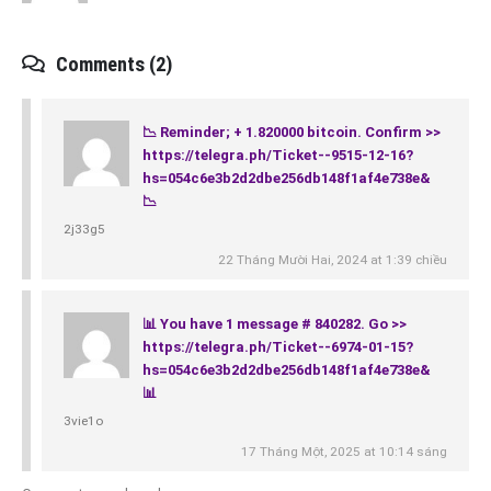
Comments (2)
📉 Reminder; + 1.820000 bitcoin. Confirm >>
https://telegra.ph/Ticket--9515-12-16?
hs=054c6e3b2d2dbe256db148f1af4e738e&
📉
2j33g5
22 Tháng Mười Hai, 2024 at 1:39 chiều
📊 You have 1 message # 840282. Go >>
https://telegra.ph/Ticket--6974-01-15?
hs=054c6e3b2d2dbe256db148f1af4e738e&
📊
3vie1o
17 Tháng Một, 2025 at 10:14 sáng