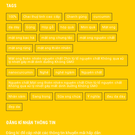
TAGS
100%
Chai thuỷ tinh cao cấp
Chanh gừng
curcumin
dạ dày
Gừng
Hộp gỗ
hộp quà
Món quà
Mật ong
mật ong bạc hà
mật ong chưng tắc
mật ong nguyên chất
mật ong rừng
mật ong thiên nhiên
Mật ong thiên nhiên nguyên chất Chín từ tổ nguyên chất Không qua xử
lý nhiệt gây mất dinh dưỡng Không GMO
nanocurcumin
Nghệ
nghệ ngâm
Nguyên chất
Nguyên chất Mật ong thiên nhiên nguyên chất Chín từ tổ nguyên chất
Không qua xử lý nhiệt gây mất dinh dưỡng Không GMO
Nhân sâm
Sang trọng
Sữa ong chúa
Ý nghĩa
đau dạ dày
đẹp da
ĐĂNG KÍ NHẬN THÔNG TIN
Đăng kí để cập nhật các thông tin khuyến mãi hấp dẫn: