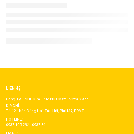
LIÊN HỆ
Công Ty TNHH Kim Trúc Plus Mst: 3502363877
ĐỊA CHỈ:
Tổ 12, thôn Đông Hải, Tân Hải, Phú Mỹ, BRVT
HOTLINE:
0937 105 292 - 0937 86
EMAIL: