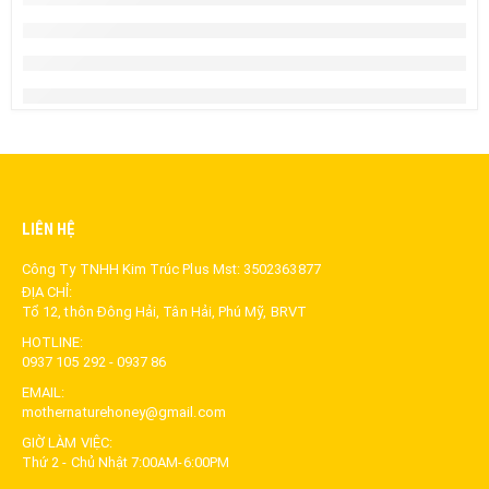
LIÊN HỆ
Công Ty TNHH Kim Trúc Plus Mst: 3502363877
ĐỊA CHỈ:
Tổ 12, thôn Đông Hải, Tân Hải, Phú Mỹ, BRVT
HOTLINE:
0937 105 292 - 0937 86
EMAIL:
mothernaturehoney@gmail.com
GIỜ LÀM VIỆC:
Thứ 2 - Chủ Nhật 7:00AM-6:00PM