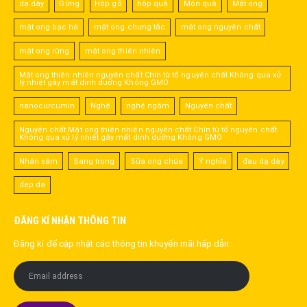
dạ dày
Gừng
Hộp gỗ
hộp quà
Món quà
Mật ong
mật ong bạc hà
mật ong chưng tắc
mật ong nguyên chất
mật ong rừng
mật ong thiên nhiên
Mật ong thiên nhiên nguyên chất Chín từ tổ nguyên chất Không qua xử
lý nhiệt gây mất dinh dưỡng Không GMO
nanocurcumin
Nghệ
nghệ ngâm
Nguyên chất
Nguyên chất Mật ong thiên nhiên nguyên chất Chín từ tổ nguyên chất
Không qua xử lý nhiệt gây mất dinh dưỡng Không GMO
Nhân sâm
Sang trọng
Sữa ong chúa
Ý nghĩa
đau dạ dày
đẹp da
ĐĂNG KÍ NHẬN THÔNG TIN
Đăng kí để cập nhật các thông tin khuyến mãi hấp dẫn: