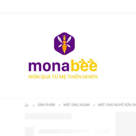
SẢN PHẨM
MẬT ONG NGÂM
MẬT ONG NGHỆ SỮA ON