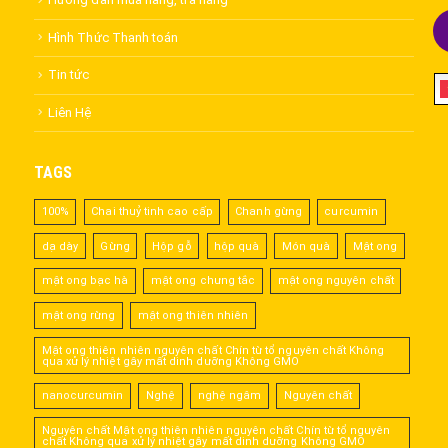
Hình Thức Thanh toán
Tin tức
Liên Hệ
TAGS
100%
Chai thuỷ tinh cao cấp
Chanh gừng
curcumin
dạ dày
Gừng
Hộp gỗ
hộp quà
Món quà
Mật ong
mật ong bạc hà
mật ong chưng tắc
mật ong nguyên chất
mật ong rừng
mật ong thiên nhiên
Mật ong thiên nhiên nguyên chất Chín từ tổ nguyên chất Không
qua xử lý nhiệt gây mất dinh dưỡng Không GMO
nanocurcumin
Nghệ
nghệ ngâm
Nguyên chất
Nguyên chất Mật ong thiên nhiên nguyên chất Chín từ tổ nguyên
chất Không qua xử lý nhiệt gây mất dinh dưỡng Không GMO