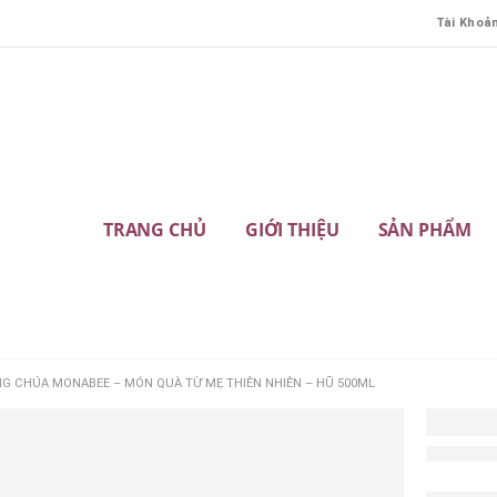
Tài Khoả
TRANG CHỦ
GIỚI THIỆU
SẢN PHẨM
G CHÚA MONABEE – MÓN QUÀ TỪ MẸ THIÊN NHIÊN – HŨ 500ML