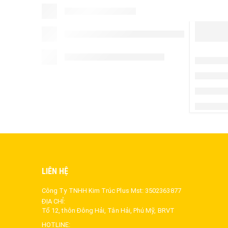
LIÊN HỆ
Công Ty TNHH Kim Trúc Plus Mst: 3502363877
ĐỊA CHỈ:
Tổ 12, thôn Đông Hải, Tân Hải, Phú Mỹ, BRVT
HOTLINE: