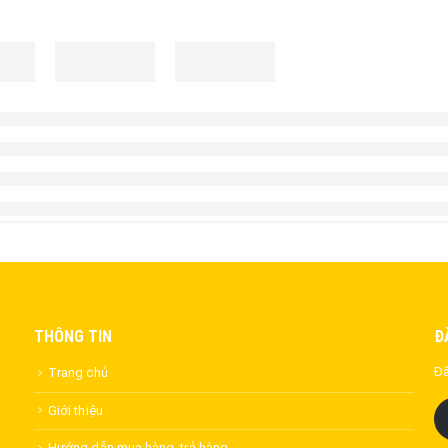
THÔNG TIN
Đ
Đă
Trang chủ
Giới thiệu
Hướng dẫn mua hàng, trả hàng