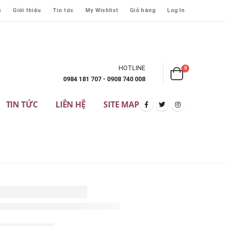
n
Giới thiệu
Tin tức
My Wishlist
Giỏ hàng
Log In
HOTLINE
0
0984 181 707 - 0908 740 008
TIN TỨC
LIÊN HỆ
SITE MAP