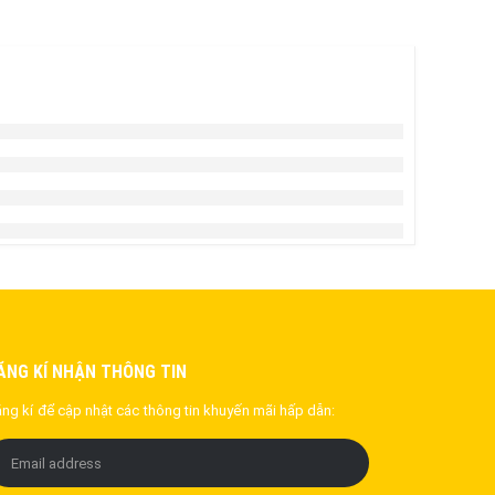
ĂNG KÍ NHẬN THÔNG TIN
ng kí để cập nhật các thông tin khuyến mãi hấp dẫn: