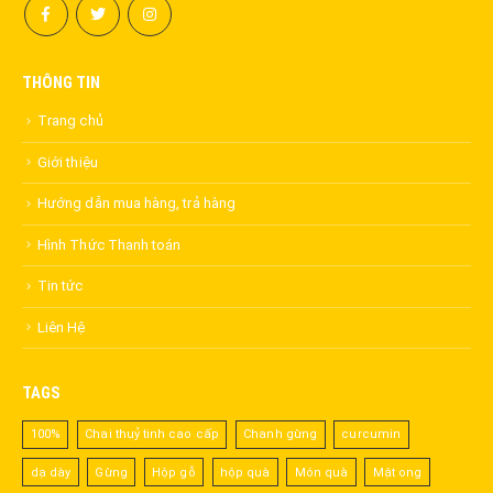
THÔNG TIN
Trang chủ
Giới thiệu
Hướng dẫn mua hàng, trả hàng
Hình Thức Thanh toán
Tin tức
Liên Hệ
TAGS
100%
Chai thuỷ tinh cao cấp
Chanh gừng
curcumin
dạ dày
Gừng
Hộp gỗ
hộp quà
Món quà
Mật ong