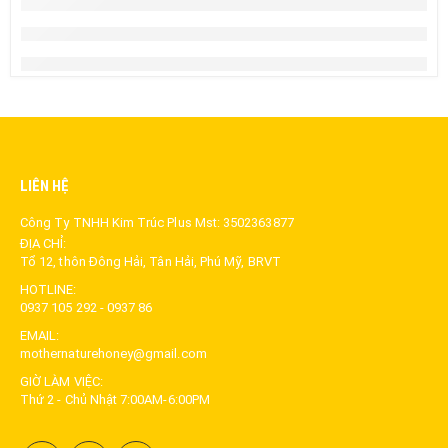
LIÊN HỆ
Công Ty TNHH Kim Trúc Plus Mst: 3502363877
ĐỊA CHỈ:
Tổ 12, thôn Đông Hải, Tân Hải, Phú Mỹ, BRVT
HOTLINE:
0937 105 292 - 0937 86
EMAIL:
mothernaturehoney@gmail.com
GIỜ LÀM VIỆC:
Thứ 2 - Chủ Nhật 7:00AM-6:00PM