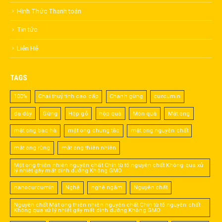
Hình Thức Thanh toán
Tin tức
Liên Hệ
TAGS
100%
Chai thuỷ tinh cao cấp
Chanh gừng
curcumin
dạ dày
Gừng
Hộp gỗ
hộp quà
Món quà
Mật ong
mật ong bạc hà
mật ong chưng tắc
mật ong nguyên chất
mật ong rừng
mật ong thiên nhiên
Mật ong thiên nhiên nguyên chất Chín từ tổ nguyên chất Không qua xử
lý nhiệt gây mất dinh dưỡng Không GMO
nanocurcumin
Nghệ
nghệ ngâm
Nguyên chất
Nguyên chất Mật ong thiên nhiên nguyên chất Chín từ tổ nguyên chất
Không qua xử lý nhiệt gây mất dinh dưỡng Không GMO