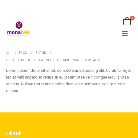
0
FAQS
BRAND
CURABITUR EGET LEO AT VELIT IMPERDIET VIACULIS VITAES?
Lorem ipsum dolor sit amet, consectetur adipiscing elit. Curabitur eget
leo at velit imperdiet varius. In eu ipsum vitae velit congue iaculis vitae
at risus. Nullam tortor nunc, bibendum vitae semper a, volutpat eget
massa.
LIÊN HỆ